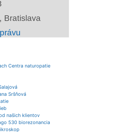
8
 Bratislava
správu
kach Centra naturopatie
Salajová
ana Sršňová
atie
ieb
od našich klientov
mago 530 biorezonancia
mikroskop