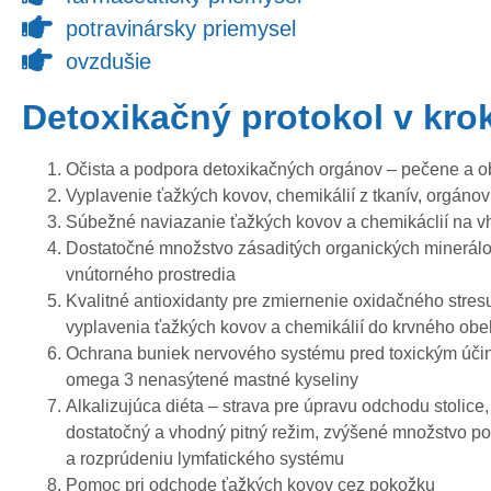
potravinársky priemysel
ovzdušie
Detoxikačný protokol v kro
Očista a podpora detoxikačných orgánov – pečene a ob
Vyplavenie ťažkých kovov, chemikálií z tkanív, orgáno
Súbežné naviazanie ťažkých kovov a chemikáclií na v
Dostatočné množstvo zásaditých organických minerálov
vnútorného prostredia
Kvalitné antioxidanty pre zmiernenie oxidačného stresu
vyplavenia ťažkých kovov a chemikálií do krvného ob
Ochrana buniek nervového systému pred toxickým účin
omega 3 nenasýtené mastné kyseliny
Alkalizujúca diéta – strava pre úpravu odchodu stolice,
dostatočný a vhodný pitný režim, zvýšené množstvo poh
a rozprúdeniu lymfatického systému
Pomoc pri odchode ťažkých kovov cez pokožku