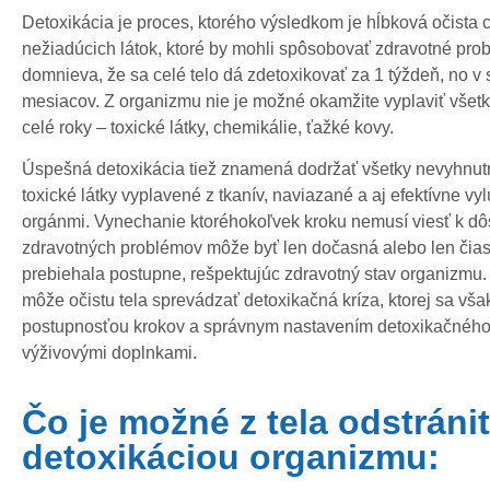
Detoxikácia je proces, ktorého výsledkom je hĺbková očista 
nežiadúcich látok, ktoré by mohli spôsobovať zdravotné prob
domnieva, že sa celé telo dá zdetoxikovať za 1 týždeň, no v 
mesiacov. Z organizmu nie je možné okamžite vyplaviť všetk
celé roky – toxické látky, chemikálie, ťažké kovy.
Úspešná detoxikácia tiež znamená dodržať všetky nevyhnutné
toxické látky vyplavené z tkanív, naviazané a aj efektívne 
orgánmi. Vynechanie ktoréhokoľvek kroku nemusí viesť k dôs
zdravotných problémov môže byť len dočasná alebo len čias
prebiehala postupne, rešpektujúc zdravotný stav organizmu. 
môže očistu tela sprevádzať detoxikačná kríza, ktorej sa vš
postupnosťou krokov a správnym nastavením detoxikačného
výživovými doplnkami.
Čo je možné z tela odstráni
detoxikáciou organizmu: