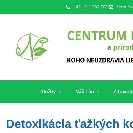
+421 911 933 798
petra.sa
Služby
Náš Tím
Zdravot
Detoxikácia ťažkých k