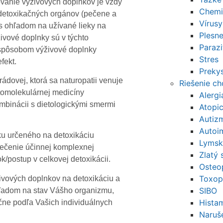
ovanie výživových doplnkov je vždy
Chemi
 detoxikačných orgánov (pečene a
Vírusy
 s ohľadom na užívané lieky na
Plesn
ivové doplnky sú v týchto
Parazi
 spôsobom výživové doplnky
Stres
efekt.
Prekys
dovej, ktorá sa naturopatii venuje
Riešenie c
tomolekulárnej medicíny
Alerg
ombinácii s dietologickými smermi
Atopi
Autiz
Autoi
ku určeného na detoxikáciu
Lymsk
pečenie účinnej komplexnej
Zlatý 
k/postup v celkovej detoxikácii.
Osteo
Toxop
ových doplnkov na detoxikáciu a
SIBO
ľadom na stav Vášho organizmu,
Histam
čne podľa Vašich individuálnych
Naruše