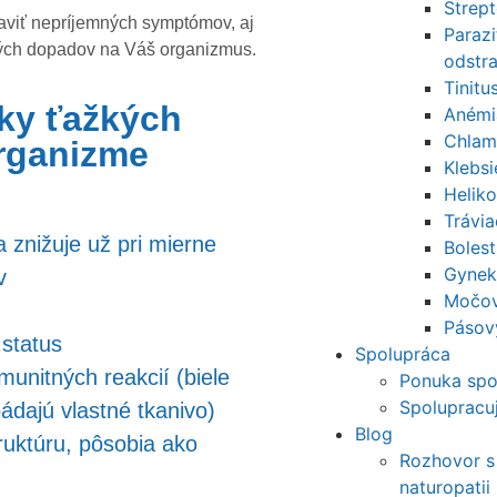
Strep
viť nepríjemných symptómov, aj
Parazi
ných dopadov na Váš organizmus.
odstr
Tinitu
nky ťažkých
Anémi
Chlam
organizme
Klebs
Helik
Trávi
 znižuje už pri mierne
Bolest
Gynek
v
Močov
Pásov
 status
Spolupráca
munitných reakcií (biele
Ponuka spo
Spoluprac
pádajú vlastné tkanivo)
Blog
truktúru, pôsobia ako
Rozhovor s
naturopatii