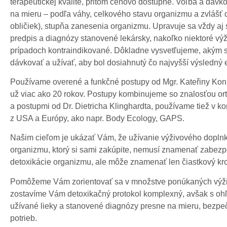
terapeutickej kvalite, pritom cenovo dostupné. Voľba a dávk
na mieru – podľa váhy, celkového stavu organizmu a zvlášť
obličiek), stupňa zanesenia organizmu. Upravuje sa vždy aj
predpis a diagnózy stanovené lekársky, nakoľko niektoré výž
prípadoch kontraindikované. Dôkladne vysvetľujeme, akým
dávkovať a užívať, aby bol dosiahnutý čo najvyšší výsledný 
Používame overené a funkčné postupy od Mgr. Kateřiny Konrá
už viac ako 20 rokov. Postupy kombinujeme so znalosťou or
a postupmi od Dr. Dietricha Klinghardta, používame tiež v k
z USA a Európy, ako napr. Body Ecology, GAPS.
Našim cieľom je ukázať Vám, že užívanie výživového dopln
organizmu, ktorý si sami zakúpite, nemusí znamenať zabez
detoxikácie organizmu, ale môže znamenať len čiastkový kro
Pomôžeme Vám zorientovať sa v množstve ponúkaných výživ
zostavíme Vám detoxikačný protokol komplexný, avšak s oh
užívané lieky a stanovené diagnózy presne na mieru, bezpe
potrieb.