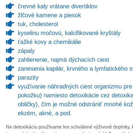
črevné kaly vrátane divertiklov
žlčové kamene a piesok
tuk, cholesterol
kyselinu močovú, kalcifikované kryštály
ťažké kovy a chemikálie
zápaly
zahlienenie, najmä dýchacích ciest
zanesenia kapilár, krvného a lymfatického 
parazity
využívanie náhradných ciest organizmu pre 
pokožku) namiesto detoxikácie cez detoxik
obličky), čím je možné odstrániť mnohé ko
ekzém, akné, a pod.
Ne detoxikáciu používame len schválené výživové doplnky, kt