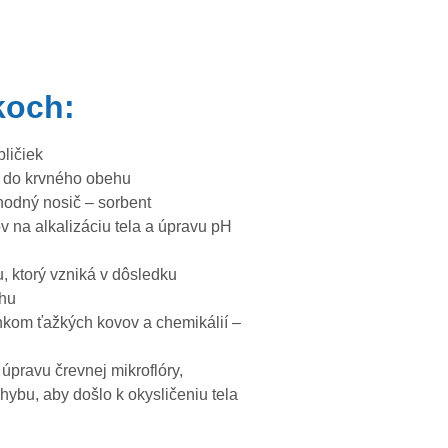
koch:
ličiek
v do krvného obehu
hodný nosič – sorbent
 na alkalizáciu tela a úpravu pH
, ktorý vzniká v dôsledku
ehu
kom ťažkých kovov a chemikálií –
 úpravu črevnej mikroflóry,
ybu, aby došlo k okysličeniu tela