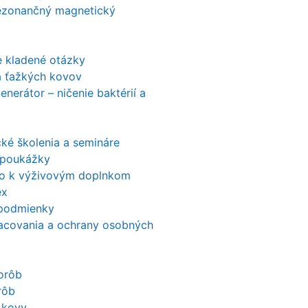
ezonančný magnetický
e kladené otázky
a ťažkých kovov
nerátor – ničenie baktérií a
ké školenia a semináre
 poukážky
o k výživovým doplnkom
ex
podmienky
acovania a ochrany osobných
orôb
rôb
 kovy