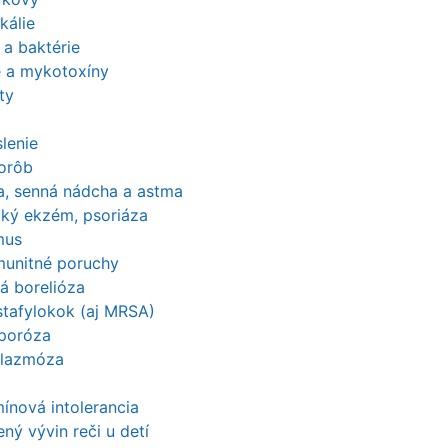
kálie
 a baktérie
e a mykotoxíny
ty
lenie
horôb
ia, senná nádcha a astma
cký ekzém, psoriáza
mus
munitné poruchy
á borelióza
stafylokok (aj MRSA)
poróza
lazmóza
ínová intolerancia
ný vývin reči u detí