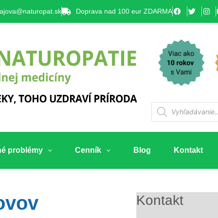
lajova@naturopat.sk
Doprava nad 100 eur ZDARMA
né problémy
Cenník
Blog
Kontakt
ovov
Kontakt