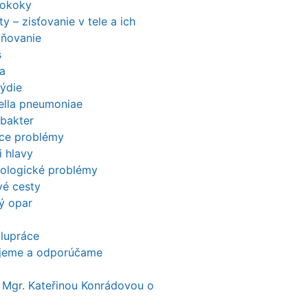
tokoky
ty – zisťovanie v tele a ich
aňovanie
s
a
ýdie
iella pneumoniae
obakter
ace problémy
i hlavy
ologické problémy
é cesty
ý opar
lupráce
ujeme a odporúčame
 Mgr. Kateřinou Konrádovou o