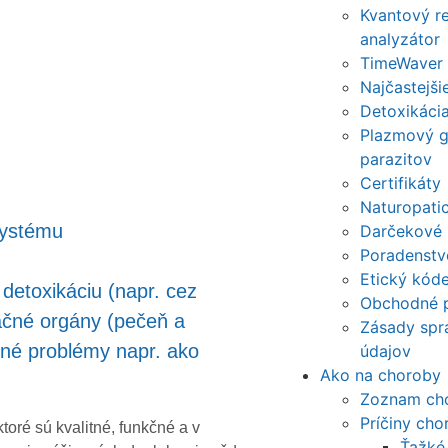
Kvantový r
analyzátor
TimeWaver
Najčastejši
Detoxikáci
Plazmový ge
parazitov
Certifikáty
Naturopatic
systému
Darčekové
Poradenstv
Etický kód
detoxikáciu (napr. cez
Obchodné 
ačné orgány (pečeň a
Zásady spr
žné problémy napr. ako
údajov
Ako na choroby
Zoznam ch
Príčiny cho
oré sú kvalitné, funkčné a v
Ťažké