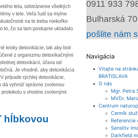
0911 933 79
celého tela, odstránenie všetkých
lémy v tele. Veľa ľudí sa mylne
Bulharská 70,
skutočnosti na to treba niekoľko
o to, čo sa tam postupne ukladalo
pošlite nám 
 kroky detoxikácie, tak aby boli
vylúčené z organizmu detoxikačnými
Navigácia
lednej detoxikácii, úľava od
Vitajte na strán
točná. Je vhodné, aby detoxikácia
BRATISLAVA
V prípade rýchlej detoxikácie,
O nás
ak dá vyhnúť správne zvolenou
Mgr. Petra 
 protokolu s vhodne zvolenými
MVDr. Mari
Centrum naturop
Cenník služ
ť hĺbkovou
Referencie 
Sensitiv I
Darkfield 