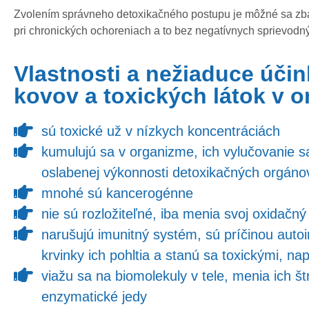
Zvolením správneho detoxikačného postupu je môžné sa zba
pri chronických ochoreniach a to bez negatívnych sprievod
Vlastnosti a nežiaduce úči
kovov a toxických látok v 
sú toxické už v nízkych koncentráciách
kumulujú sa v organizme, ich vylučovanie sa
oslabenej výkonnosti detoxikačných orgáno
mnohé sú kancerogénne
nie sú rozložiteľné, iba menia svoj oxidačný
narušujú imunitný systém, sú príčinou autoi
krvinky ich pohltia a stanú sa toxickými, na
viažu sa na biomolekuly v tele, menia ich š
enzymatické jedy