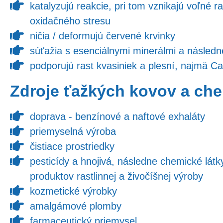
katalyzujú reakcie, pri tom vznikajú voľné ra
oxidačného stresu
ničia / deformujú červené krvinky
súťažia s esenciálnymi minerálmi a následn
podporujú rast kvasiniek a plesní, najmä Ca
Zdroje ťažkých kovov a che
doprava - benzínové a naftové exhaláty
priemyselná výroba
čistiace prostriedky
pesticídy a hnojivá, následne chemické látk
produktov rastlinnej a živočíšnej výroby
kozmetické výrobky
amalgámové plomby
farmaceutický priemysel