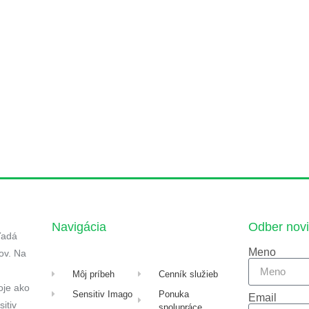
Navigácia
Odber novi
ľadá
Meno
ov. Na
Môj príbeh
Cenník služieb
oje ako
Sensitiv Imago
Ponuka
Email
itiv
spolupráce