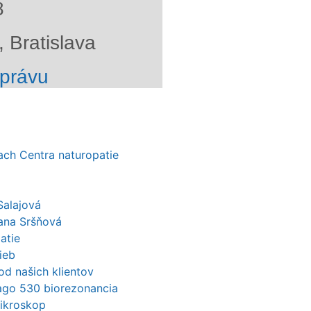
8
 Bratislava
správu
kach Centra naturopatie
Salajová
ana Sršňová
atie
ieb
od našich klientov
mago 530 biorezonancia
mikroskop