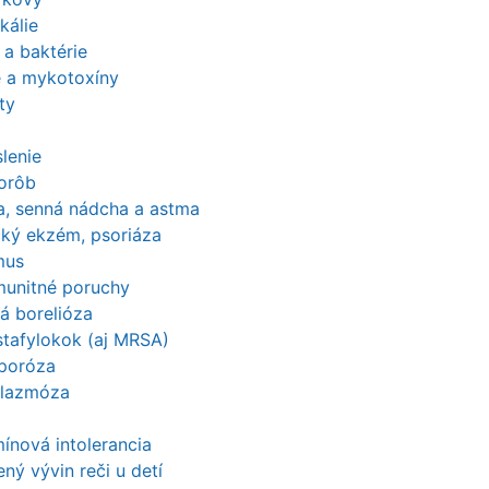
kálie
 a baktérie
e a mykotoxíny
ty
lenie
horôb
ia, senná nádcha a astma
cký ekzém, psoriáza
mus
munitné poruchy
á borelióza
stafylokok (aj MRSA)
poróza
lazmóza
ínová intolerancia
ný vývin reči u detí