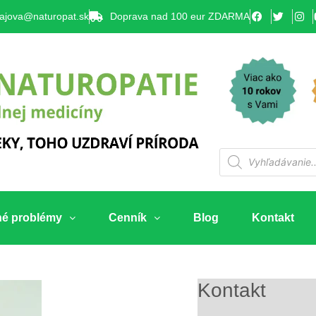
lajova@naturopat.sk
Doprava nad 100 eur ZDARMA
né problémy
Cenník
Blog
Kontakt
Kontakt