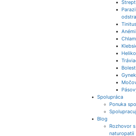
Strep
Parazi
odstr
Tinitu
Anémi
Chlam
Klebs
Helik
Trávi
Bolest
Gynek
Močov
Pásov
Spolupráca
Ponuka spo
Spoluprac
Blog
Rozhovor s
naturopatii