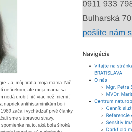
0911 933 79
Bulharská 70,
pošlite nám 
Navigácia
Vitajte na strán
BRATISLAVA
O nás
rgie. Ja, môj brat a moja mama. Nič
Mgr. Petra 
detí neúrekom, ale moja mama sa
MVDr. Mari
 nedá urobiť nič viac než mierniť
Centrum naturop
a napriek antihistaminikám boli
Cenník služ
u 1989 začali vychádzať prvé články
Referencie 
ačali sme s úpravou stravy,
Sensitiv I
spomienke na to, aká bola široká
Darkfield 