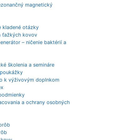
ezonančný magnetický
e kladené otázky
a ťažkých kovov
nerátor – ničenie baktérií a
ké školenia a semináre
 poukážky
o k výživovým doplnkom
ex
podmienky
acovania a ochrany osobných
orôb
rôb
 kovy