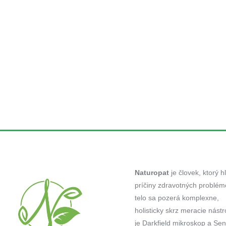
Naturopat
je človek, ktorý h
príčiny zdravotných problém
telo sa pozerá komplexne,
holisticky skrz meracie nástr
je Darkfield mikroskop a Sens