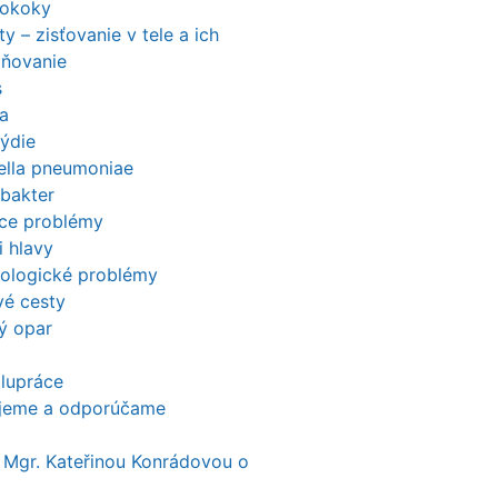
tokoky
ty – zisťovanie v tele a ich
aňovanie
s
a
ýdie
iella pneumoniae
obakter
ace problémy
i hlavy
ologické problémy
é cesty
ý opar
lupráce
ujeme a odporúčame
 Mgr. Kateřinou Konrádovou o