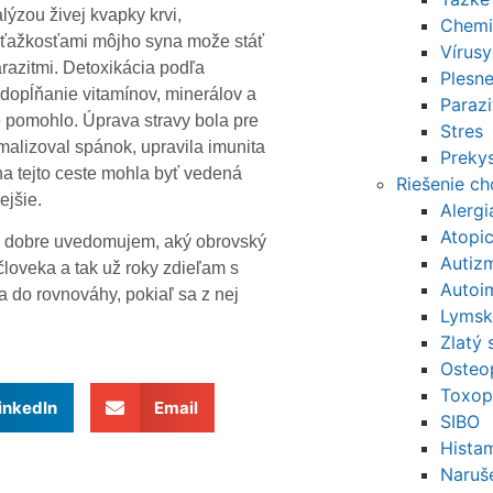
lýzou živej kvapky krvi,
Chemi
 ťažkosťami môjho syna može stáť
Vírusy
razitmi. Detoxikácia podľa
Plesn
 dopĺňanie vitamínov, minerálov a
Parazi
 pomohlo. Úprava stravy bola pre
Stres
alizoval spánok, upravila imunita
Prekys
na tejto ceste mohla byť vedená
Riešenie c
ejšie.
Alerg
Atopi
ľmi dobre uvedomujem, aký obrovský
Autiz
človeka a tak už roky zdieľam s
Autoi
la do rovnováhy, pokiaľ sa z nej
Lymsk
Zlatý 
Osteo
Toxop
inkedIn
Email
SIBO
Histam
Naruše