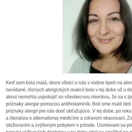
Keď som bola malá, skoro všetci u nás v rodine trpeli na ale
nevídané, rôznych alergických reakcií bolo v tej dobe už u 
akosi nemohla uspokojiť so všeobecnou mienkou, že sa s tým
príznaky alergie pomocou antihistaminík. Boli sme malé deti 
príznaky alergií pre nás dosť obťažujúce. V tej dobe, po rok
a literatúra o alternatívnej medicíne a zdravom stravovaní. Z
otužovaním a zvýšeným pobytom v prírode. Usmievam sa pri 