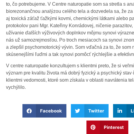
to, čo potrebujeme. V Centre naturopatie som sa stretla s ana
biorezonančnou analýzou celého tela a dozvedela sa, že za
aj toxická záťaž ťažkými kovmi, chemickými látkami alebo pa
protokolov pani Mgr. Kateřiny Konrádovej, ničenie parazitov,
užívanie ďalších výživových doplnkov môjmu synovi výrazne
nás už samozrejmosťou. Po troch mesiacoch sa synovi znorm
a zlepšil psychomotorický vývin. Som vďačná za to, že som 
skúsenejšími ľuďmi a tak synovi pomôcť rýchlejšie a efektívn
V centre naturopatie konzultujem s klientmi preto, že si ve
význam pre kvalitu života má dobrý fyzický a psychický stav 
klientmi vedomosti, ktoré som získala v oblasti navrátenia te
vychýlilo.
Facebook
Twitter
L
Pinterest