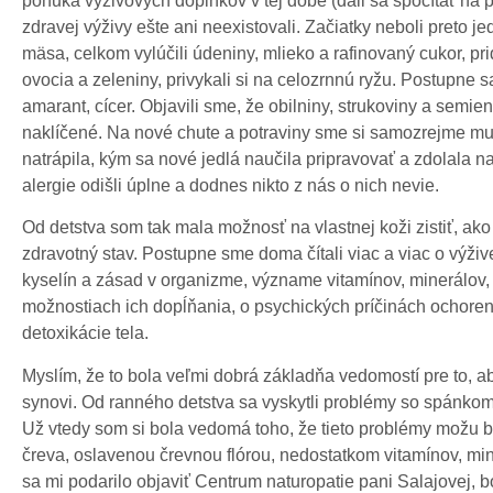
ponuka výživových doplnkov v tej dobe (dali sa spočítať na 
zdravej výživy ešte ani neexistovali. Začiatky neboli preto 
mäsa, celkom vylúčili údeniny, mlieko a rafinovaný cukor, pri
ovocia a zeleniny, privykali si na celozrnnú ryžu. Postupne s
amarant, cícer. Objavili sme, že obilniny, strukoviny a semi
naklíčené. Na nové chute a potraviny sme si samozrejme mu
natrápila, kým sa nové jedlá naučila pripravovať a zdolala n
alergie odišli úplne a dodnes nikto z nás o nich nevie.
Od detstva som tak mala možnosť na vlastnej koži zistiť, ako
zdravotný stav. Postupne sme doma čítali viac a viac o výži
kyselín a zásad v organizme, význame vitamínov, minerálov, 
možnostiach ich dopĺňania, o psychických príčinách ochore
detoxikácie tela.
Myslím, že to bola veľmi dobrá základňa vedomostí pre to,
synovi. Od ranného detstva sa vyskytli problémy so spánko
Už vtedy som si bola vedomá toho, že tieto problémy možu 
čreva, oslavenou črevnou flórou, nedostatkom vitamínov, mi
sa mi podarilo objaviť Centrum naturopatie pani Salajovej, b