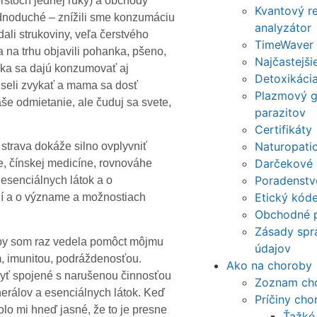
prstoch jednej ruky) a obchody
Kvantový r
jednoduché – znížili sme konzumáciu
analyzátor
dali strukoviny, veľa čerstvého
TimeWaver
a na trhu objavili pohanka, pšeno,
Najčastejši
enka sa dajú konzumovať aj
Detoxikáci
seli zvykať a mama sa dosť
Plazmový ge
aše odmietanie, ale čuduj sa svete,
parazitov
Certifikáty
Naturopatic
 strava dokáže silno ovplyvniť
Darčekové
ve, čínskej medicíne, rovnováhe
Poradenstv
esenciálnych látok a o
Etický kód
ní a o význame a možnostiach
Obchodné 
Zásady spr
 aby som raz vedela pomôct môjmu
údajov
m, imunitou, podráždenosťou.
Ako na choroby
byť spojené s narušenou činnosťou
Zoznam ch
nerálov a esenciálnych látok. Keď
Príčiny cho
olo mi hneď jasné, že to je presne
Ťažké