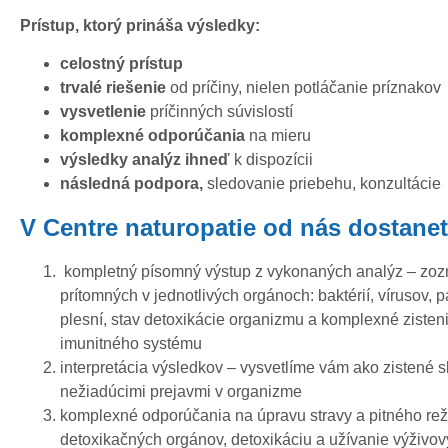
Prístup, ktorý prináša výsledky:
celostný prístup
trvalé riešenie
od príčiny, nielen potláčanie príznakov
vysvetlenie
príčinných súvislostí
komplexné odporúčania
na mieru
výsledky analýz ihneď
k dispozícii
následná podpora,
sledovanie priebehu, konzultácie
V Centre naturopatie od nás dostanet
kompletný písomný výstup z vykonaných analýz – zo
prítomných v jednotlivých orgánoch: baktérií, vírusov, p
plesní, stav detoxikácie organizmu a komplexné zistenie
imunitného systému
interpretácia výsledkov – vysvetlíme vám ako zistené s
nežiadúcimi prejavmi v organizme
komplexné odporúčania na úpravu stravy a pitného rež
detoxikačných orgánov, detoxikáciu a užívanie výživo