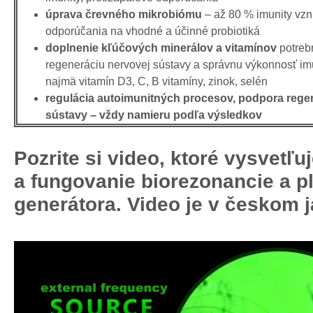
úprava črevného mikrobiómu
– až 80 % imunity vzn
odporúčania na vhodné a účinné probiotiká
doplnenie kľúčových minerálov a vitamínov
potreb
regeneráciu nervovej sústavy a správnu výkonnosť im
najmä vitamín D3, C, B vitamíny, zinok, selén
regulácia autoimunitných procesov, podpora rege
sústavy – vždy namieru podľa výsledkov
Pozrite si video, ktoré vysvetľu
a fungovanie biorezonancie a 
generátora. Video je v českom 