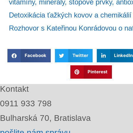
vitamíny, minerály, stopové prvky, antio
Detoxikácia ťažkých kovov a chemikálií
Rozhovor s Kateřinou Konrádovou o nat
Facebook
Twitter
LinkedIn
Pinterest
Kontakt
0911 933 798
Bulharská 70, Bratislava
pošlite nám správu