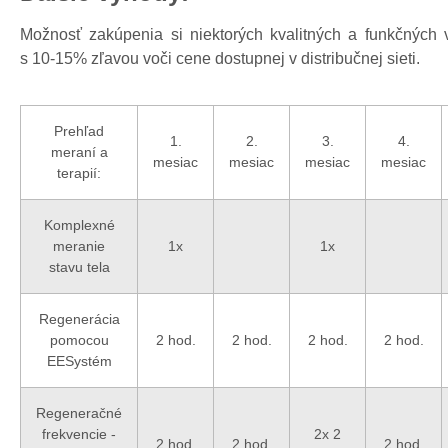
Možnosť zakúpenia si niektorých kvalitných a funkčných 
s 10-15% zľavou voči cene dostupnej v distribučnej sieti.
Prehľad
1.
2.
3.
4.
meraní a
mesiac
mesiac
mesiac
mesiac
terapií:
Komplexné
meranie
1x
1x
stavu tela
Regenerácia
pomocou
2 hod.
2 hod.
2 hod.
2 hod.
EESystém
Regeneračné
frekvencie -
2x 2
2 hod.
2 hod.
2 hod.