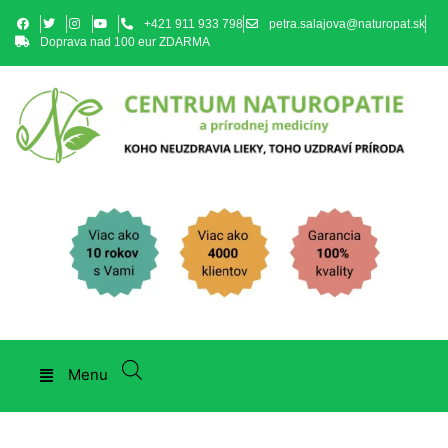
+421 911 933 798
petra.salajova@naturopat.sk
Doprava nad 100 eur ZDARMA
Menu