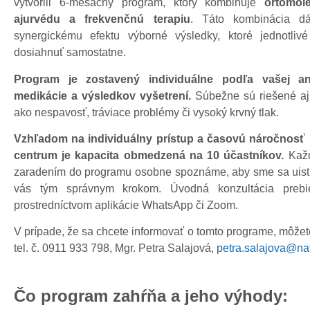
vytvorili 6-mesačný program, ktorý kombinuje
ortomol
ajurvédu a frekvenčnú terapiu
. Táto kombinácia d
synergickému efektu výborné výsledky, ktoré jednotliv
dosiahnuť samostatne.
Program je zostavený individuálne podľa vašej an
medikácie a výsledkov vyšetrení.
Súbežne sú riešené aj 
ako nespavosť, tráviace problémy či vysoký krvný tlak.
Vzhľadom na individuálny prístup a časovú náročnosť
centrum je kapacita obmedzená na 10 účastníkov.
Každ
zaradením do programu osobne spoznáme, aby sme sa uistil
vás tým správnym krokom. Úvodná konzultácia preb
prostredníctvom aplikácie WhatsApp či Zoom.
V prípade, že sa chcete informovať o tomto programe, môžet
tel. č. 0911 933 798, Mgr. Petra Salajová,
petra.salajova@na
Čo program zahŕňa a jeho výhody: