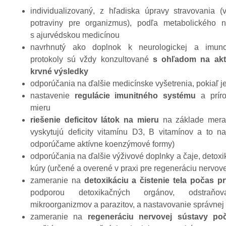
individualizovaný, z hľadiska úpravy stravovania
potraviny pre organizmus), podľa metabolického 
s ajurvédskou medicínou
navrhnutý ako doplnok k neurologickej a imunos
protokoly sú vždy konzultované
s ohľadom na akt
krvné výsledky
odporúčania na ďalšie medicínske vyšetrenia, pokiaľ je
nastavenie
regulácie imunitného systému
a príro
mieru
riešenie deficitov látok na mieru
na základe meran
vyskytujú deficity vitamínu D3, B vitamínov a to 
odporúčame aktívne koenzýmové formy)
odporúčania na ďalšie výživové doplnky a čaje, detox
kúry (určené a overené v praxi pre regeneráciu nervove
zameranie na
detoxikáciu a čistenie tela počas 
podporou detoxikačných orgánov, odstraňov
mikroorganizmov a parazitov, a nastavovanie správnej
zameranie na
regeneráciu nervovej sústavy po