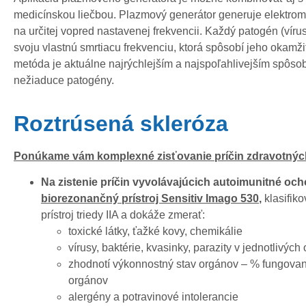
medicínskou liečbou. Plazmový generátor generuje elektro
na určitej vopred nastavenej frekvencii. Každý patogén (vírus
svoju vlastnú smrtiacu frekvenciu, ktorá spôsobí jeho okamži
metóda je aktuálne najrýchlejším a najspoľahlivejším spôso
nežiaduce patogény.
Roztrúsená skleróza
Ponúkame vám komplexné zisťovanie príčin zdravotnýc
Na zistenie príčin vyvolávajúcich autoimunitné oc
biorezonančný prístroj Sensitiv Imago 530
,
klasifik
prístroj triedy IIA a dokáže zmerať:
toxické látky, ťažké kovy, chemikálie
vírusy, baktérie, kvasinky, parazity v jednotlivýc
zhodnotí výkonnostný stav orgánov – % fungovan
orgánov
alergény a potravinové intolerancie