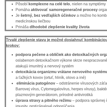
Pôsobí
komplexne na celé telo
, nielen na symptómy
Pomáha
aktivovať samoregeneračné procesy
orga
Je
šetrný, bez vedľajších účinkov
a možno ho kombi
medicínskou liečbou
Prináša
dlhodobé zlepšenie kvality života
Trvalé zlepšenie stavu je možné dosiahnuť kombináci
krokov:
podpora pečene a obličiek ako detoxikačných org
oslabenom detoxikačnom výkone skrze nespracované 
atakujú imunitný a nervový systém
detoxikácia organizmu vrátane nervového systé
a ťažkých kovov (ortuť, hliník, olovo a iné)
eliminácia patogénov
– odstránenie vírusových záťaž
Barrovej vírus, Cytomegalovírus, herpes vírusy), baktér
plazmovým generátorom, prírodné antivirotiká
úprava stravy a pitného režimu
– podpora správnej č
imunity, protizápalové odporúčania