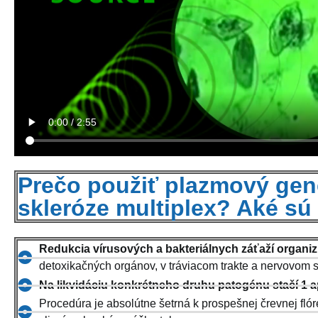
Prečo použiť plazmový gene
skleróze multiplex? Aké s
Redukcia vírusových a bakteriálnych záťaží organ
detoxikačných orgánov, v tráviacom trakte a nervovom
Na likvidáciu konkrétneho druhu patogénu stačí 1 a
Procedúra je absolútne šetrná k prospešnej črevnej fló