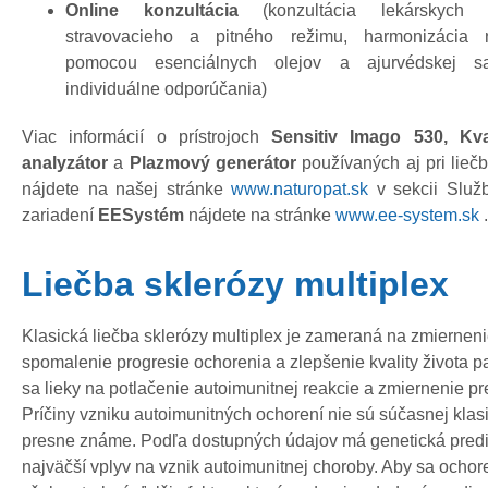
Online konzultácia
(konzultácia lekárskych v
stravovacieho a pitného režimu, harmonizácia 
pomocou esenciálnych olejov a ajurvédskej s
individuálne odporúčania)
Viac informácií o prístrojoch
Sensitiv Imago 530, Kv
analyzátor
a
Plazmový generátor
používaných aj pri lieč
nájdete na našej stránke
www.naturopat.sk
v sekcii Služb
zariadení
EESystém
nájdete na stránke
www.ee-system.sk
.
Liečba sklerózy multiplex
Klasická liečba sklerózy multiplex je zameraná na zmierneni
spomalenie progresie ochorenia a zlepšenie kvality života p
sa lieky na potlačenie autoimunitnej reakcie a zmiernenie p
Príčiny vzniku autoimunitných ochorení nie sú súčasnej klas
presne známe. Podľa dostupných údajov má genetická predi
najväčší vplyv na vznik autoimunitnej choroby. Aby sa ochore