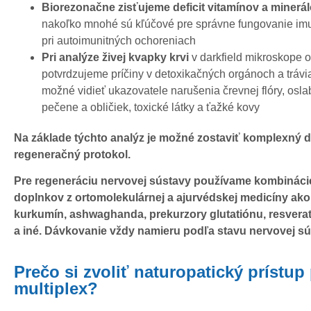
Biorezonačne zisťujeme deficit vitamínov a minerá
nakoľko mnohé sú kľúčové pre správne fungovanie im
pri autoimunitných ochoreniach
Pri analýze živej kvapky krvi
v darkfield mikroskope 
potvrdzujeme príčiny v detoxikačných orgánoch a trávia
možné vidieť ukazovatele narušenia črevnej flóry, osl
pečene a obličiek, toxické látky a ťažké kovy
Na základe týchto analýz je možné zostaviť komplexný 
regeneračný protokol.
Pre regeneráciu nervovej sústavy používame kombináci
doplnkov z ortomolekulárnej a ajurvédskej medicíny ako
kurkumín, ashwaghanda, prekurzory glutatiónu, resveratro
a iné. Dávkovanie vždy namieru podľa stavu nervovej sú
Prečo si zvoliť naturopatický prístup 
multiplex?