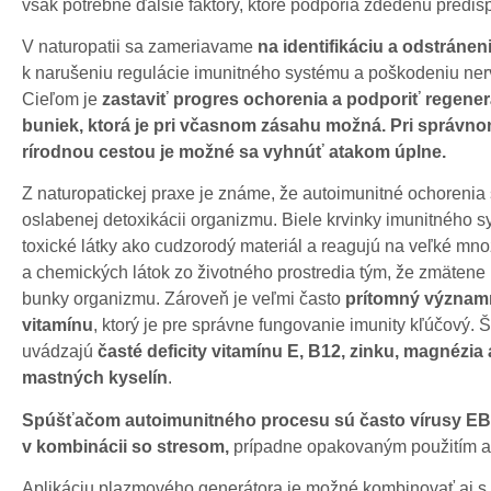
však potrebné ďalšie faktory, ktoré podporia zdedenú predisp
V naturopatii sa zameriavame
na identifikáciu a odstráneni
k narušeniu regulácie imunitného systému a poškodeniu ne
Cieľom je
zastaviť progres ochorenia a podporiť regene
buniek, ktorá je pri včasnom zásahu možná. Pri správno
rírodnou cestou je možné sa vyhnúť atakom úplne.
Z naturopatickej praxe je známe, že autoimunitné ochorenia 
oslabenej detoxikácii organizmu. Biele krvinky imunitného 
toxické látky ako cudzorodý materiál a reagujú na veľké mn
a chemických látok zo životného prostredia tým, že zmätene
bunky organizmu. Zároveň je veľmi často
prítomný významne
vitamínu
, ktorý je pre správne fungovanie imunity kľúčový. Š
uvádzajú
časté deficity vitamínu E, B12, zinku, magnézia
mastných kyselín
.
Spúšťačom autoimunitného procesu sú často vírusy EB
v kombinácii so stresom,
prípadne opakovaným použitím ant
Aplikáciu plazmového generátora je možné kombinovať aj s 