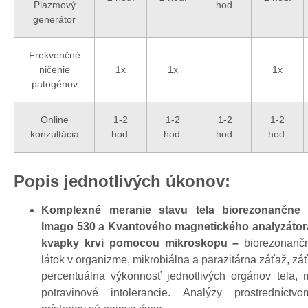
Plazmový
hod.
generátor
Frekvenčné
ničenie
1x
1x
1x
patogénov
Online
1-2
1-2
1-2
1-2
konzultácia
hod.
hod.
hod.
hod.
Popis jednotlivých úkonov:
Komplexné meranie stavu tela biorezonančne
Imago 530 a Kvantového magnetického analyzátora
kvapky krvi pomocou mikroskopu –
biorezonančn
látok v organizme, mikrobiálna a parazitárna záťaž, záť
percentuálna výkonnosť jednotlivých orgánov tela, 
potravinové intolerancie. Analýzy prostredníctv