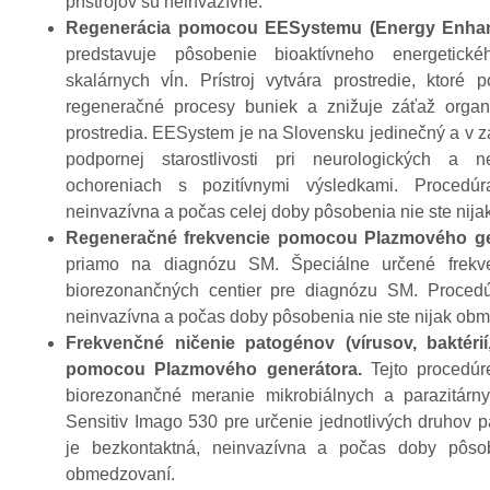
prístrojov sú neinvazívne.
Regenerácia pomocou EESystemu (Energy Enha
predstavuje pôsobenie bioaktívneho energetic
skalárnych vĺn. Prístroj vytvára prostredie, ktoré 
regeneračné procesy buniek a znižuje záťaž orga
prostredia. EESystem je na Slovensku jedinečný a v za
podpornej starostlivosti pri neurologických a n
ochoreniach s pozitívnymi výsledkami. Procedúr
neinvazívna a počas celej doby pôsobenia nie ste nij
Regeneračné frekvencie pomocou Plazmového ge
priamo na diagnózu SM. Špeciálne určené frekv
biorezonančných centier pre diagnózu SM. Procedú
neinvazívna a počas doby pôsobenia nie ste nijak ob
Frekvenčné ničenie patogénov
(vírusov, baktérií
pomocou Plazmového generátora.
Tejto procedúr
biorezonančné meranie mikrobiálnych a parazitár
Sensitiv Imago 530 pre určenie jednotlivých druhov 
je bezkontaktná, neinvazívna a počas doby pôsob
obmedzovaní.