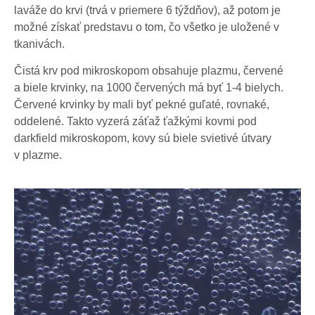
laváže do krvi (trvá v priemere 6 týždňov), až potom je
možné získať predstavu o tom, čo všetko je uložené v
tkanivách.
Čistá krv pod mikroskopom obsahuje plazmu, červené
a biele krvinky, na 1000 červených má byť 1-4 bielych.
Červené krvinky by mali byť pekné guľaté, rovnaké,
oddelené. Takto vyzerá záťaž ťažkými kovmi pod
darkfield mikroskopom, kovy sú biele svietivé útvary
v plazme.