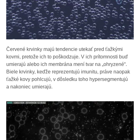
Červené krvinky majú tendencie utekať pred ťažkými
kovmi, pretože ich to poškodzuje. V ich prítomnosti buď
umierajú alebo ich membrána mení tvar na „ohryzené“.
Biele krvinky, keďže reprezentujú imunitu, práve naopak
ťažké kovy pohlcujú, v dôsledku toho hypersegmentujú
a nakoniec umierajú.