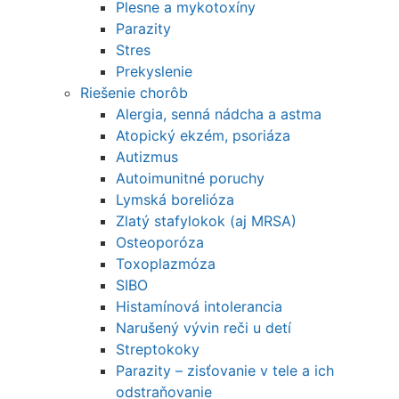
Plesne a mykotoxíny
Parazity
Stres
Prekyslenie
Riešenie chorôb
Alergia, senná nádcha a astma
Atopický ekzém, psoriáza
Autizmus
Autoimunitné poruchy
Lymská borelióza
Zlatý stafylokok (aj MRSA)
Osteoporóza
Toxoplazmóza
SIBO
Histamínová intolerancia
Narušený vývin reči u detí
Streptokoky
Parazity – zisťovanie v tele a ich
odstraňovanie