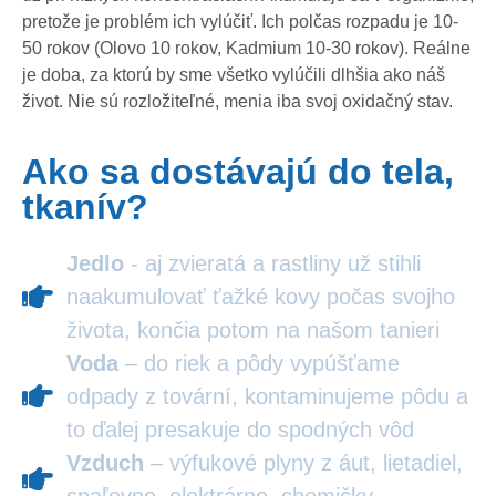
pretože je problém ich vylúčiť. Ich polčas rozpadu je 10-
50 rokov (Olovo 10 rokov, Kadmium 10-30 rokov). Reálne
je doba, za ktorú by sme všetko vylúčili dlhšia ako náš
život. Nie sú rozložiteľné, menia iba svoj oxidačný stav.
Ako sa dostávajú do tela,
tkanív?
Jedlo
- aj zvieratá a rastliny už stihli
naakumulovať ťažké kovy počas svojho
života, končia potom na našom tanieri
Voda
– do riek a pôdy vypúšťame
odpady z tovární, kontaminujeme pôdu a
to ďalej presakuje do spodných vôd
Vzduch
– výfukové plyny z áut, lietadiel,
spaľovne, elektrárne, chemičky