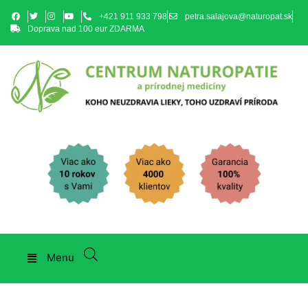
+421 911 933 798
petra.salajova@naturopat.sk
Doprava nad 100 eur ZDARMA
Menu