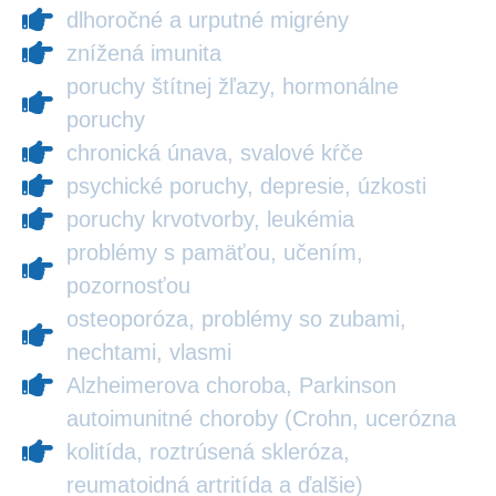
dlhoročné a urputné migrény
znížená imunita
poruchy štítnej žľazy, hormonálne
poruchy
chronická únava, svalové kŕče
psychické poruchy, depresie, úzkosti
poruchy krvotvorby, leukémia
problémy s pamäťou, učením,
pozornosťou
osteoporóza, problémy so zubami,
nechtami, vlasmi
Alzheimerova choroba, Parkinson
autoimunitné choroby (Crohn, ucerózna
kolitída, roztrúsená skleróza,
reumatoidná artritída a ďalšie)