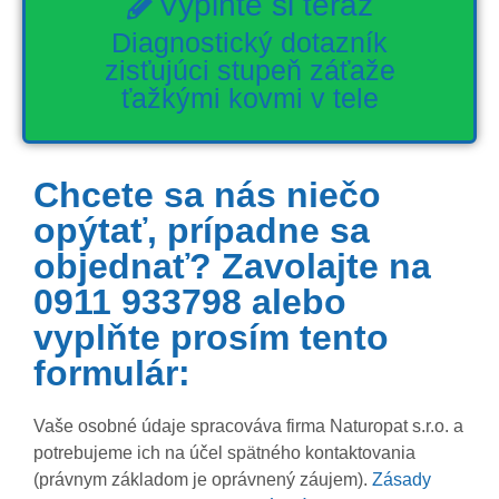
Vyplňte si teraz
Diagnostický dotazník
zisťujúci stupeň záťaže
ťažkými kovmi v tele
Chcete sa nás niečo
opýtať, prípadne sa
objednať? Zavolajte na
0911 933798 alebo
vyplňte prosím tento
formulár:
Vaše osobné údaje spracováva firma Naturopat s.r.o. a
potrebujeme ich na účel spätného kontaktovania
(právnym základom je oprávnený záujem).
Zásady