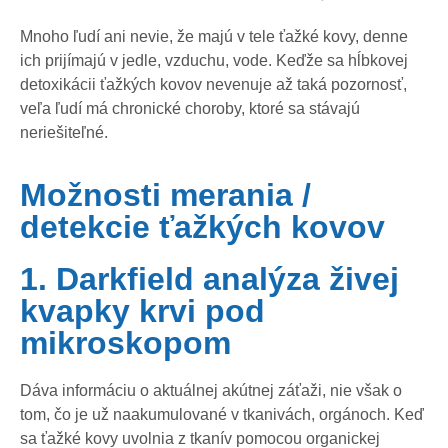
Mnoho ľudí ani nevie, že majú v tele ťažké kovy, denne
ich prijímajú v jedle, vzduchu, vode. Keďže sa hĺbkovej
detoxikácii ťažkých kovov nevenuje až taká pozornosť,
veľa ľudí má chronické choroby, ktoré sa stávajú
neriešiteľné.
Možnosti merania /
detekcie ťažkých kovov
1. Darkfield analýza živej
kvapky krvi pod
mikroskopom
Dáva informáciu o aktuálnej akútnej záťaži, nie však o
tom, čo je už naakumulované v tkanivách, orgánoch. Keď
sa ťažké kovy uvolnia z tkanív pomocou organickej