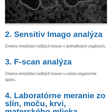
2. Sensitiv Imago analýza
Zmeria množstvo ťažkých kovov v jednotlivých orgánoch.
3. F-scan analýza
Zmeria množstvo ťažkých kovov v celom organizme
spolu.
4. Laboratórne meranie zo
slín, moču, krvi,
materského mlieka,