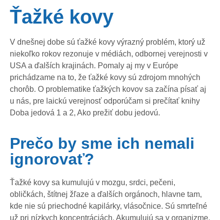
Ťažké kovy
V dnešnej dobe sú ťažké kovy výrazný problém, ktorý už
niekoľko rokov rezonuje v médiách, odbornej verejnosti v
USA a ďalších krajinách. Pomaly aj my v Európe
prichádzame na to, že ťažké kovy sú zdrojom mnohých
chorôb. O problematike ťažkých kovov sa začína písať aj
u nás, pre laickú verejnosť odporúčam si prečítať knihy
Doba jedová 1 a 2, Ako prežiť dobu jedovú.
Prečo by sme ich nemali
ignorovať?
Ťažké kovy sa kumulujú v mozgu, srdci, pečeni,
obličkách, štítnej žľaze a ďalších orgánoch, hlavne tam,
kde nie sú priechodné kapilárky, vlásočnice. Sú smrteľné
už pri nízkych koncentráciách. Akumulujú sa v organizme,