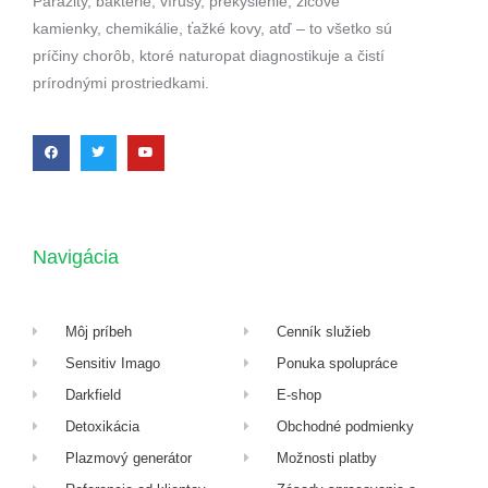
Parazity, baktérie, vírusy, prekyslenie, žlčové
kamienky, chemikálie, ťažké kovy, atď – to všetko sú
príčiny chorôb, ktoré naturopat diagnostikuje a čistí
prírodnými prostriedkami.
Navigácia
Môj príbeh
Cenník služieb
Sensitiv Imago
Ponuka spolupráce
Darkfield
E-shop
Detoxikácia
Obchodné podmienky
Plazmový generátor
Možnosti platby