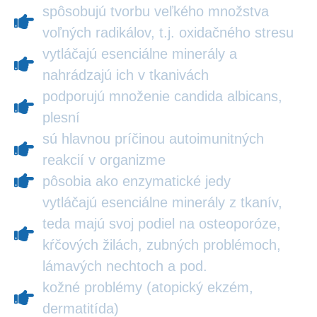
spôsobujú tvorbu veľkého množstva
voľných radikálov, t.j. oxidačného stresu
vytláčajú esenciálne minerály a
nahrádzajú ich v tkanivách
podporujú množenie candida albicans,
plesní
sú hlavnou príčinou autoimunitných
reakcií v organizme
pôsobia ako enzymatické jedy
vytláčajú esenciálne minerály z tkanív,
teda majú svoj podiel na osteoporóze,
kŕčových žilách, zubných problémoch,
lámavých nechtoch a pod.
kožné problémy (atopický ekzém,
dermatitída)