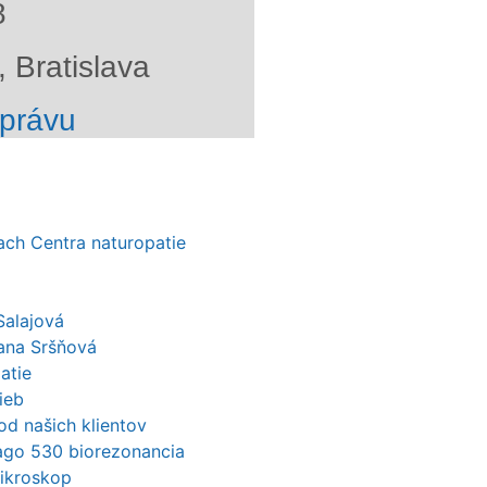
8
 Bratislava
správu
kach Centra naturopatie
Salajová
ana Sršňová
atie
ieb
od našich klientov
mago 530 biorezonancia
mikroskop