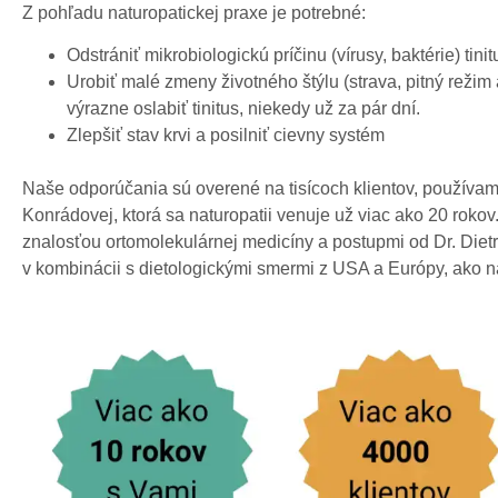
Z pohľadu naturopatickej praxe je potrebné:
Odstrániť mikrobiologickú príčinu (vírusy, baktérie) t
Urobiť malé zmeny životného štýlu (strava, pitný režim
výrazne oslabiť tinitus, niekedy už za pár dní.
Zlepšiť stav krvi a posilniť cievny systém
Naše odporúčania sú overené na tisícoch klientov, používam
Konrádovej, ktorá sa naturopatii venuje už viac ako 20 rok
znalosťou ortomolekulárnej medicíny a postupmi od Dr. Dietr
v kombinácii s dietologickými smermi z USA a Európy, ako 