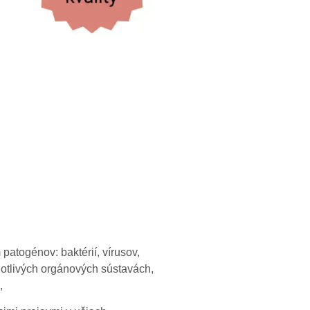
atogénov: baktérií, vírusov,
notlivých orgánových sústavách,
,