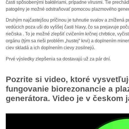
časti spôsobenými baktériami, prípadne vírusmi. Tie prechád
patogény je možné odstraňovať pomocou plazmového gener
Druhým najčastejšou príčinou je tuhnutie svalov a znížená 
vedúcich poza uši do vyššej časti hlavy, čo sa prejavuje po
riečiska . To je možné zlepšiť cvičením krčnej chrbtice, vyč
orgánu (tým sa rieši problém „hustej“ krvi) a doplnením miner
ciev skladá a ich doplnením cievy zosilnejú.
Prvé výsledky zlepšenia sa dostavajú už za pár dní.
Pozrite si video, ktoré vysvetľu
fungovanie biorezonancie a pl
generátora. Video je v českom 