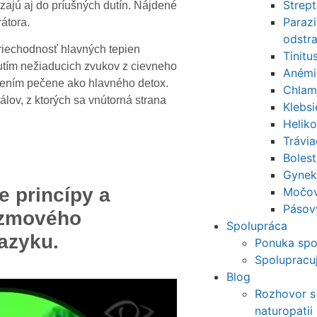
Strep
zajú aj do príušných dutín. Nájdené
Parazi
átora.
odstr
priechodnosť hlavných tepien
Tinitu
čutím nežiaducich zvukov z cievneho
Anémi
istením pečene ako hlavného detox.
Chlam
álov, z ktorých sa vnútorná strana
Klebs
Helik
Trávi
Bolest
Gynek
je princípy a
Močov
Pásov
azmového
Spolupráca
jazyku.
Ponuka spo
Spoluprac
Blog
Rozhovor s
naturopatii