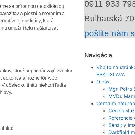
0911 933 79
ráme sa prírodnou detoxikáciou
 parazitov a plesní a meraním a
Bulharská 70,
ernatívnej medicíny, ktorá
tomu umožní telu naštartovať
pošlite nám 
Navigácia
Vitajte na strán
zvukov, ktoré neprichádzajú zvonka.
BRATISLAVA
 dokonca aj rôzne tóny. Je
O nás
 dôsledku tinitu niektorí ľudia
Mgr. Petra 
hlavy.
MVDr. Mari
Centrum naturop
Cenník služ
Referencie 
Sensitiv I
tinitu:
Darkfield 