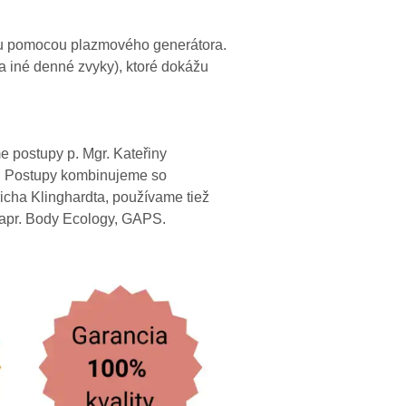
initu pomocou plazmového generátora.
 a iné denné zvyky), ktoré dokážu
e postupy p. Mgr. Kateřiny
ov. Postupy kombinujeme so
icha Klinghardta, používame tiež
napr. Body Ecology, GAPS.