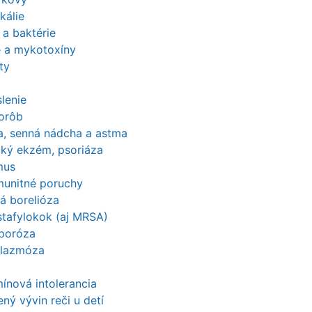
kálie
 a baktérie
e a mykotoxíny
ty
lenie
horôb
ia, senná nádcha a astma
cký ekzém, psoriáza
mus
munitné poruchy
á borelióza
stafylokok (aj MRSA)
poróza
lazmóza
ínová intolerancia
ný vývin reči u detí