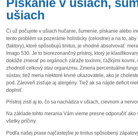
Pískanie v ušiach, šu
ušiach
Či už počujete v ušiach hučanie, šumenie, pískanie alebo in
tento problém sa pozeráme holisticky (celostne) a na to, aby
(faktory), ktoré spôsobujú tinitus, je vhodné absolvovať mer
Imago 530. Je to biorezonančný prístroj, ktorý je klasifikovaný
dokáže zmerať po orgánoch záťaže toxínmi, ťažkými kovmi, c
zhodnotí celkový stav organizmu. Zmeria percentuálne fungo
sústav, tiež meria niektoré krvné ukazovatele, ako je choleste
pod. Zároveň zisťuje aj alergény. Tiež ak sa nájde deficit ni
doplniť.
Prístroj zistí aj to, čo sa nachádza v ušiach, cievnom a ner
Na základe tohto merania Vám vieme presne odporučiť ako vyr
všetky príčiny.
Podľa našej praxe najčastejšie je tinitus spôsobený zápalov