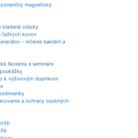
ezonančný magnetický
e kladené otázky
a ťažkých kovov
nerátor – ničenie baktérií a
ké školenia a semináre
 poukážky
o k výživovým doplnkom
ex
podmienky
acovania a ochrany osobných
orôb
rôb
 kovy