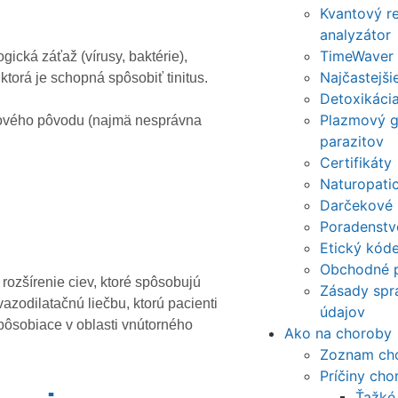
Kvantový r
analyzátor
TimeWaver
ická záťaž (vírusy, baktérie),
Najčastejši
 ktorá je schopná spôsobiť tinitus.
Detoxikáci
Plazmový ge
ervového pôvodu (najmä nesprávna
parazitov
Certifikáty
Naturopatic
Darčekové
Poradenstv
Etický kód
Obchodné 
rozšírenie ciev, ktoré spôsobujú
Zásady spr
azodilatačnú liečbu, ktorú pacienti
údajov
y pôsobiace v oblasti vnútorného
Ako na choroby
Zoznam ch
Príčiny cho
Ťažké