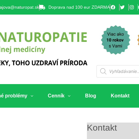
lajova@naturopat.sk
Doprava nad 100 eur ZDARMA
né problémy
Cenník
Blog
Kontakt
Kontakt