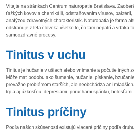
Vitajte na stránkach Centrum naturopatie Bratislava. Zaobe
ťažkých kovov a chemikálií, odstraňovaním vírusov, baktérií,
analýzou zdravotných charakteristík. Naturopatia je forma alt
odstraňuje z tela človeka všetko to, čo tam nepatrí a vďaka 
samoozdravné procesy.
Tinitus v uchu
Tinitus je hučanie v ušiach alebo vnímanie a počutie iných 
Môže mať podobu ako šumenie, hučanie, pískanie, bzučanie,
prevažne problémom starších, ale neobchádza ani mladších. V
trpia aj úzkosťou, depresiami, poruchami spánku, bolesťami 
Tinitus príčiny
Podľa našich skúseností existujú viaceré príčiny podľa druhu 