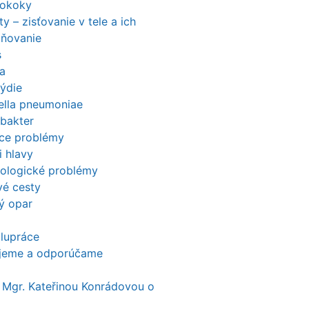
tokoky
ty – zisťovanie v tele a ich
aňovanie
s
a
ýdie
iella pneumoniae
obakter
ace problémy
i hlavy
ologické problémy
é cesty
ý opar
lupráce
ujeme a odporúčame
 Mgr. Kateřinou Konrádovou o