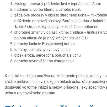
zvuk generovaný prúdením krvi v tepnách za ušami
nadmerná tvorba hlienu a ušného mazu
zápalové procesy v oblasti stredného ucha – mikrobiolog
dráždenie nervovej sústavy. Borélia je jedna z baktérií,
Taktiež streptokoky a stafylokok sú často prítomné.
chorobné zmeny v oblasti krčnej chrbtice – tinitus n
poloha atlasu čo je prvý krčných stavec C1)
poruchy funkcie Eustachovej trubice
tonálny, pulzatívny svalový tinitus
otoskleróza, percepčná porucha sluchu
poruchy rovnovážneho ústrojenstva
Klasická medicína používa na zmiernenie príznakov lieky na 
väčšie prekrvenie ciev, mozgu a oblasti ucha, ďalej používa v
dostávajú vo forme infúzií a liekov, prípadne lieky špecifick
ucha a rovnovážneho aparátu.