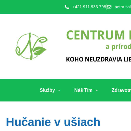
+421 911 933 798
petra.sa
Služby
Náš Tím
Zdravot
Hučanie v ušiach