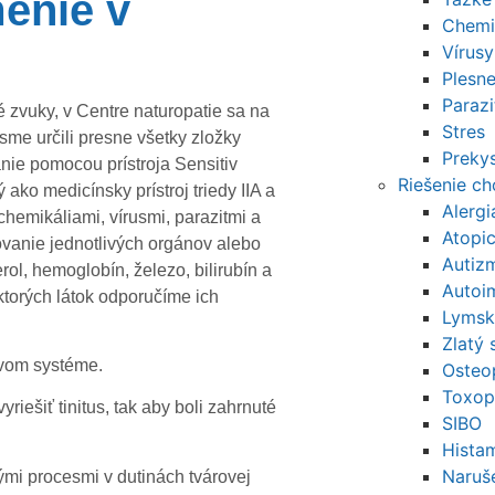
menie v
Chemi
Vírusy
Plesn
Parazi
é zvuky, v Centre naturopatie sa na
Stres
 sme určili presne všetky zložky
Prekys
anie pomocou prístroja Sensitiv
Riešenie c
 ako medicínsky prístroj triedy IIA a
Alerg
hemikáliami, vírusmi, parazitmi a
Atopi
vanie jednotlivých orgánov alebo
Autiz
rol, hemoglobín, železo, bilirubín a
Autoi
ektorých látok odporučíme ich
Lymsk
Zlatý 
vovom systéme.
Osteo
Toxop
iešiť tinitus, tak aby boli zahrnuté
SIBO
Histam
Naruše
ými procesmi v dutinách tvárovej