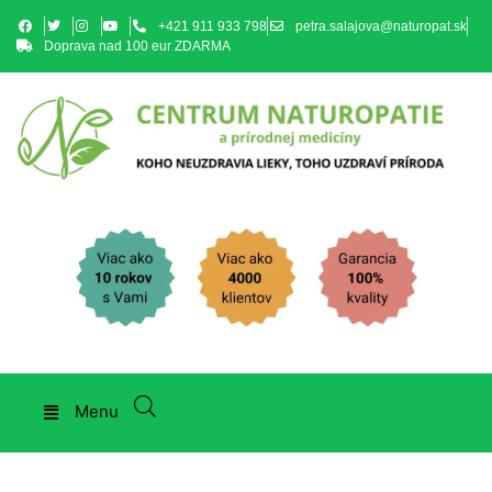
+421 911 933 798
petra.salajova@naturopat.sk
Doprava nad 100 eur ZDARMA
Menu