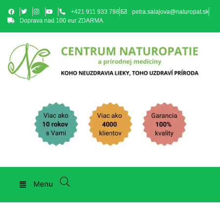
+421 911 933 798
petra.salajova@naturopat.sk
Doprava nad 100 eur ZDARMA
Menu