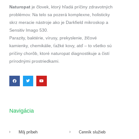
Naturopat
je človek, ktorý hľadá príčiny zdravotných
problémov. Na telo sa pozerá komplexne, holisticky
skrz meracie nástroje ako je Darkfield mikroskop a
Sensitiv Imago 530.
Parazity, baktérie, vírusy, prekyslenie, žlčové
kamienky, chemikálie, ťažké kovy, atď – to všetko sú
príčiny chorôb, ktoré naturopat diagnostikuje a čistí
prírodnými prostriedkami.
Navigácia
Môj príbeh
Cenník služieb