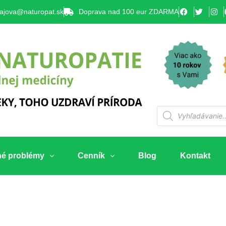
lajova@naturopat.sk
Doprava nad 100 eur ZDARMA
né problémy
Cenník
Blog
Kontakt