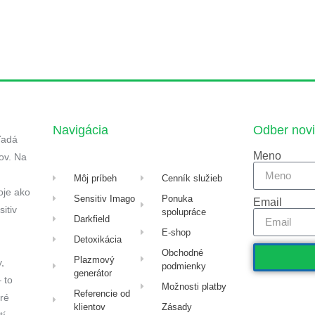
Navigácia
Odber novi
ľadá
Meno
ov. Na
Môj príbeh
Cenník služieb
oje ako
Sensitiv Imago
Ponuka
Email
itiv
spolupráce
Darkfield
E-shop
Detoxikácia
Obchodné
Plazmový
,
podmienky
generátor
 to
Možnosti platby
Referencie od
ré
klientov
Zásady
tí