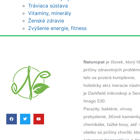
Tráviaca sústava
Vitamíny, minerály
Ženské zdravie
Zvýšenie energie, fitness
Naturopat
je človek, ktorý h
príčiny zdravotných problém
telo sa pozerá komplexne,
holisticky skrz meracie nástr
je Darkfield mikroskop a Sens
Imago 530.
Parazity, baktérie, vírusy,
prekyslenie, žlčové kamienky
chemikálie, ťažké kovy, atď –
všetko sú príčiny chorôb, kto
naturopat diagnostikuje a čis