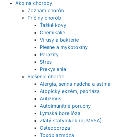
Ako na choroby
Zoznam chorôb
Príčiny chorôb
Ťažké kovy
Chemikálie
Vírusy a baktérie
Plesne a mykotoxíny
Parazity
Stres
Prekyslenie
Riešenie chorôb
Alergia, senná nádcha a astma
Atopický ekzém, psoriáza
Autizmus
Autoimunitné poruchy
Lymská borelióza
Zlatý stafylokok (aj MRSA)
Osteoporóza
Toxoplazmóza