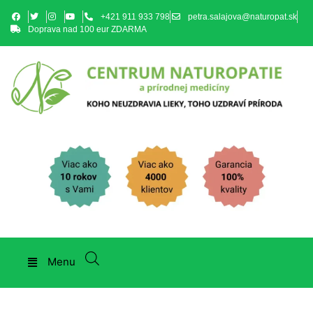
+421 911 933 798
petra.salajova@naturopat.sk
Doprava nad 100 eur ZDARMA
Menu