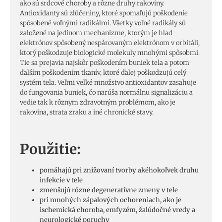
ako sú srdcové choroby a rôzne druhy rakoviny.
Antioxidanty sú zlúčeniny, ktoré spomaľujú poškodenie
spôsobené voľnými radikálmi. Všetky voľné radikály sú
založené na jedinom mechanizme, ktorým je hlad
elektrónov spôsobený nespárovaným elektrónom v orbitáli,
ktorý poškodzuje biologické molekuly mnohými spôsobmi.
Tie sa prejavia najskôr poškodením buniek tela a potom
ďalším poškodením tkanív, ktoré ďalej poškodzujú celý
systém tela. Veľmi veľké množstvo antioxidantov zasahuje
do fungovania buniek, čo narúša normálnu signalizáciu a
vedie tak k rôznym zdravotným problémom, ako je
rakovina, strata zraku a iné chronické stavy.
Použitie:
pomáhajú pri znižovaní tvorby akéhokoľvek druhu
infekcie v tele
zmenšujú rôzne degeneratívne zmeny v tele
pri mnohých zápalových ochoreniach, ako je
ischemická choroba, emfyzém, žalúdočné vredy a
neurologické poruchy