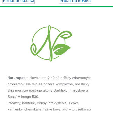
Pridať do košíka
Pridať do košíka
Naturopat
je človek, ktorý hľadá príčiny zdravotných
problémov. Na telo sa pozerá komplexne, holisticky
skrz meracie nástroje ako je Darkfield mikroskop a
Sensitiv Imago 530.
Parazity, baktérie, vírusy, prekyslenie, žlčové
kamienky, chemikálie, ťažké kovy, atď – to všetko sú