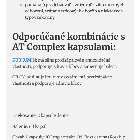
pomáhajú predchádzať a znižovať riziko mnohých
ochorení, vrátane srdcových chorôb a niektorých
typov rakoviny
Odporúčané kombinácie s
AT Complex kapsulami:
KURKUMÍN
:
má silné protizápalové a antioxidačné
vlastnosti, podporuje zdravie kĺbov a zmierňuje bolesť.
GILOY
: posilňuje imunitný systém, má protizápalové
vlastnosti a podporuje zdravie kĺbov.
Dávkovanie:
2 kapsuly denne
Balenie:
60 kapsúl
Obsah 1 kapsuly:
100 mg e
xtrakt
10:1 Rosa canina (Rosehip