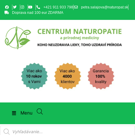
+421 911 933 798
petra.salajova@naturopat.sk
Doprava nad 100 eur ZDARMA
Menu