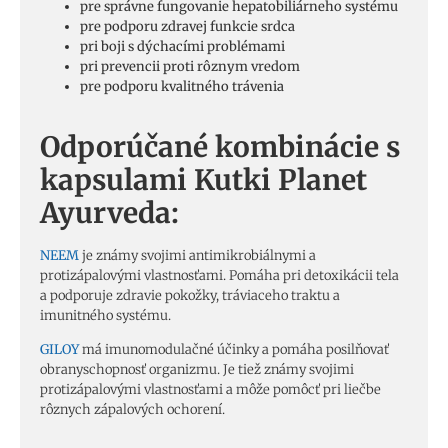
pre správne fungovanie hepatobiliárneho systému
pre podporu zdravej funkcie srdca
pri boji s dýchacími problémami
pri prevencii proti rôznym vredom
pre podporu kvalitného trávenia
Odporúčané kombinácie s
kapsulami Kutki Planet
Ayurveda:
NEEM
je známy svojimi antimikrobiálnymi a
protizápalovými vlastnosťami. Pomáha pri detoxikácii tela
a podporuje zdravie pokožky, tráviaceho traktu a
imunitného systému.
GILOY
má imunomodulačné účinky a pomáha posilňovať
obranyschopnosť organizmu. Je tiež známy svojimi
protizápalovými vlastnosťami a môže pomôcť pri liečbe
rôznych zápalových ochorení.