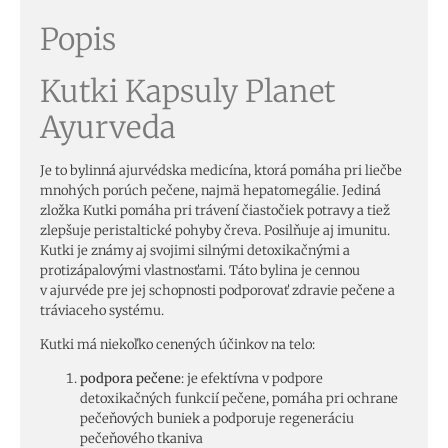
Popis
Kutki Kapsuly Planet
Ayurveda
Je to bylinná ajurvédska medicína, ktorá pomáha pri liečbe
mnohých porúch pečene, najmä hepatomegálie. Jediná
zložka Kutki pomáha pri trávení čiastočiek potravy a tiež
zlepšuje peristaltické pohyby čreva. Posilňuje aj imunitu.
Kutki je známy aj svojimi silnými detoxikačnými a
protizápalovými vlastnosťami. Táto bylina je cennou
v
ajurvéde
pre jej schopnosti podporovať zdravie pečene a
tráviaceho systému.
Kutki má niekoľko cenených účinkov na telo:
podpora pečene
: je efektívna v podpore
detoxikačných funkcií pečene, pomáha pri ochrane
pečeňových buniek a podporuje regeneráciu
pečeňového tkaniva