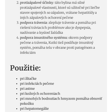
protizápalové účinky
: táto bylina má silné
protizápalové vlastnosti, ktoré sú užitočné pri liečbe
stavov spojených so zápalom, vrátane hepatitídy a
iných zápalových ochorení pečene
podpora trávenia
: zlepšuje trávenie a pomáha pri
riešení tráviacich problémov ako je dyspepsia,
nadúvanie a kyslosť žalúdka
podpora imunitného systému
: okrem podpory
pečene a trávenia, Kutki tiež posilňuje imunitný
systém, pomáha telu v obrane proti patogénom a
infekciám
Použitie:
pri žltačke
pri infekciách pečene
pri astme
pri kožných ochoreniach
pri mnohých bodnutiach hmyzom pomáha obnoviť
pokožku
pri hepatomegálie