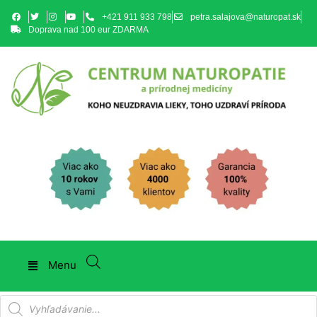
+421 911 933 798
petra.salajova@naturopat.sk
Doprava nad 100 eur ZDARMA
Menu