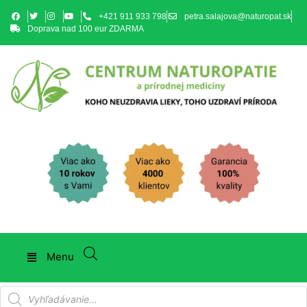
+421 911 933 798
petra.salajova@naturopat.sk
Doprava nad 100 eur ZDARMA
Menu