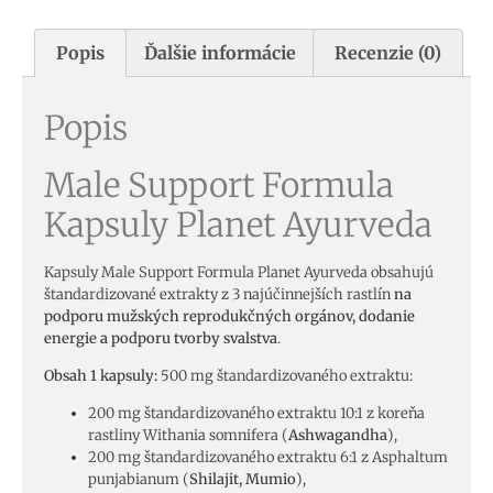
Popis
Ďalšie informácie
Recenzie (0)
Popis
Male Support Formula
Kapsuly Planet Ayurveda
Kapsuly Male Support Formula Planet Ayurveda obsahujú
štandardizované extrakty z 3 najúčinnejších rastlín
na
podporu mužských reprodukčných orgánov, dodanie
energie a podporu tvorby svalstva
.
Obsah 1 kapsuly:
500 mg štandardizovaného extraktu:
200 mg štandardizovaného extraktu 10:1 z koreňa
rastliny Withania somnifera (
Ashwagandha
),
200 mg štandardizovaného extraktu 6:1 z Asphaltum
punjabianum (
Shilajit, Mumio
),