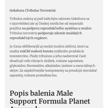
Gokshura (Tribulus Terrestris)
Tribulus známy aj pod indickým názvom Gokshura sa
v ajurvédskej ale aj čínskej medicíne od nepamäti
používa
na podporu reprodukčného systému u mužov
.
Tribulus terrestris
podporuje zdravie mužských
reprodukčných orgánov
.
Je čoraz obľúbenejší aj medzi mužmi atlétmi, ktorí sa
snažia
zväčšiť svalovú hmotu
zvýšením produkcie
testosterónu. Plody tribulusu a jeho nadzemné časti
obsahujú veľa rôznych zložiek, vrátane saponínov,
glykosidov, flavonoidov, alkaloidov, tanínov a esenciálnych
olejov. Za najaktívnejšie komponenty sa považujú steroidné
saponíny, vrátane protodioscínu.
Popis balenia Male
Support Formula Planet