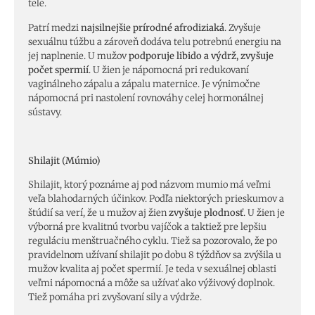
tele.
Patrí medzi
najsilnejšie prírodné afrodiziaká
. Zvyšuje
sexuálnu túžbu a zároveň dodáva telu potrebnú energiu na
jej naplnenie. U mužov
podporuje libido a výdrž, zvyšuje
počet spermií
. U žien je nápomocná pri redukovaní
vaginálneho zápalu a zápalu maternice. Je výnimočne
nápomocná pri nastolení rovnováhy celej hormonálnej
sústavy.
Shilajit (Múmio)
Shilajit, ktorý poznáme aj pod názvom mumio má veľmi
veľa blahodarných účinkov. Podľa niektorých prieskumov a
štúdií sa verí, že u mužov aj žien
zvyšuje plodnosť
. U žien je
výborná pre kvalitnú tvorbu vajíčok a taktiež pre lepšiu
reguláciu menštruačného cyklu. Tiež sa pozorovalo, že po
pravidelnom užívaní shilajit po dobu 8 týždňov sa zvýšila u
mužov kvalita aj počet spermií. Je teda v sexuálnej oblasti
veľmi nápomocná a môže sa užívať ako výživový doplnok.
Tiež pomáha pri zvyšovaní sily a výdrže.