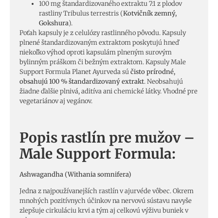
100 mg štandardizovaného extraktu 7:1 z plodov
rastliny Tribulus terrestris (
Kotvičník zemný,
Gokshura
).
Poťah kapsuly je z celulózy rastlinného pôvodu. Kapsuly
plnené štandardizovaným extraktom poskytujú hneď
niekoľko výhod oproti kapsulám plneným surovým
bylinným práškom či bežným extraktom. Kapsuly Male
Support Formula Planet Ayurveda sú
čisto prírodné,
obsahujú 100 % štandardizovaný extrakt
. Neobsahujú
žiadne ďalšie plnivá, aditíva ani chemické látky. Vhodné pre
vegetariánov aj vegánov.
Popis rastlín pre mužov –
Male Support Formula:
Ashwagandha (Withania somnifera)
Jedna z najpoužívanejších rastlín v ajurvéde vôbec. Okrem
mnohých pozitívnych účinkov na nervovú sústavu navyše
zlepšuje cirkuláciu krvi a tým aj celkovú výživu buniek v