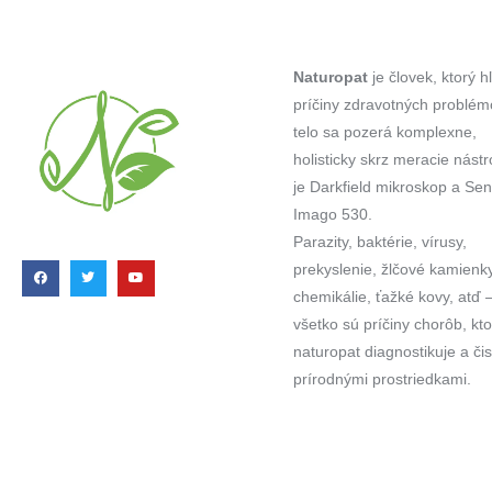
Naturopat
je človek, ktorý h
príčiny zdravotných problém
telo sa pozerá komplexne,
holisticky skrz meracie nástr
je Darkfield mikroskop a Sens
Imago 530.
Parazity, baktérie, vírusy,
prekyslenie, žlčové kamienky
chemikálie, ťažké kovy, atď –
všetko sú príčiny chorôb, kto
naturopat diagnostikuje a čis
prírodnými prostriedkami.