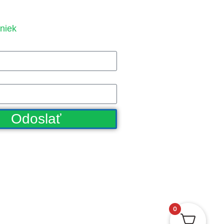
niek
Odoslať
0