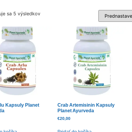
je sa 5 výsledkov
lu Kapsuly Planet
Crab Artemisinin Kapsuly
da
Planet Ayurveda
€
20,00
o košíka
Pridať do košíka