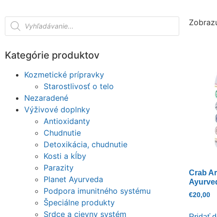
Zobrazu
Kategórie produktov
Kozmetické prípravky
Starostlivosť o telo
Nezaradené
Výživové doplnky
Antioxidanty
Chudnutie
Detoxikácia, chudnutie
Kosti a kĺby
Parazity
Crab Ar
Planet Ayurveda
Ayurve
Podpora imunitného systému
€
20,00
Špeciálne produkty
Srdce a cievny systém
Pridať d