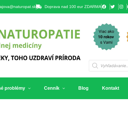
lajova@naturopat.sk
Doprava nad 100 eur ZDARMA
né problémy
Cenník
Blog
Kontakt