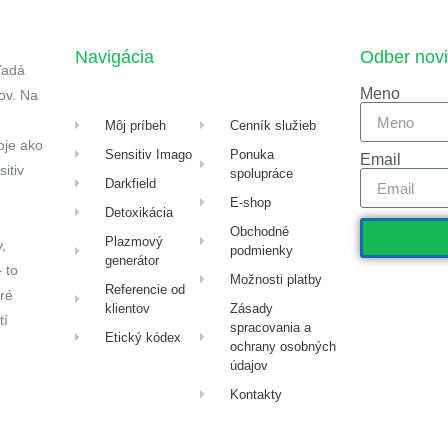
Navigácia
Odber novi
ľadá
Meno
ov. Na
Môj príbeh
Cenník služieb
oje ako
Sensitiv Imago
Ponuka
Email
itiv
spolupráce
Darkfield
E-shop
Detoxikácia
Obchodné
Plazmový
,
podmienky
generátor
 to
Možnosti platby
Referencie od
ré
klientov
Zásady
tí
spracovania a
Etický kódex
ochrany osobných
údajov
Kontakty