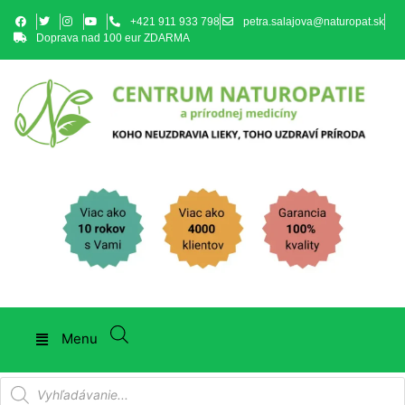
+421 911 933 798
petra.salajova@naturopat.sk
Doprava nad 100 eur ZDARMA
Menu