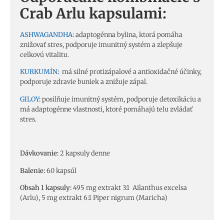
Crab Arlu kapsulami:
ASHWAGANDHA
:
adaptogénna bylina
, ktorá pomáha
znižovať stres, podporuje imunitný systém a zlepšuje
celkovú vitalitu.
KURKUMÍN
:
má silné protizápalové a antioxidačné účinky,
podporuje zdravie buniek a znižuje zápal.
GILOY
:
posilňuje imunitný systém, podporuje detoxikáciu a
má adaptogénne vlastnosti, ktoré pomáhajú telu zvládať
stres.
Dávkovanie:
2 kapsuly denne
Balenie:
60 kapsúl
Obsah 1 kapsuly:
495 mg e
xtrakt
3:1 Ailanthus excelsa
(Arlu), 5 mg extrakt 6:1 Piper nigrum (Maricha)