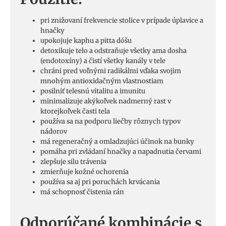
pri znižovaní frekvencie stolice v prípade úplavice a
hnačky
upokojuje kaphu a pitta dóšu
detoxikuje telo a odstraňuje všetky
ama
dosha
(endotoxíny) a čistí všetky kanály v tele
chráni pred voľnými radikálmi vďaka svojim
mnohým antioxidačným vlastnostiam
posilniť telesnú vitalitu a imunitu
minimalizuje akýkoľvek nadmerný rast v
ktorejkoľvek časti tela
používa sa na podporu liečby rôznych typov
nádorov
má regeneračný a omladzujúci účinok na bunky
pomáha pri zvládaní hnačky a napadnutia červami
zlepšuje silu trávenia
zmierňuje kožné ochorenia
používa sa aj pri poruchách krvácania
má schopnosť čistenia rán
Odporúčané kombinácie s